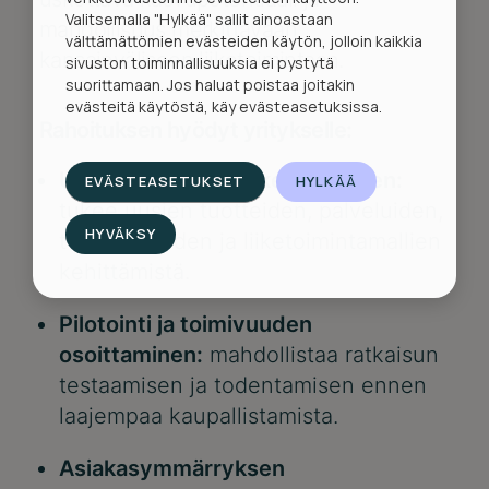
Valitsemalla "Hylkää" sallit ainoastaan
mahdollisuus merkittävään
välttämättömien evästeiden käytön, jolloin kaikkia
kansainväliseen liiketoimintaan.
sivuston toiminnallisuuksia ei pystytä
suorittamaan. Jos haluat poistaa joitakin
evästeitä käytöstä, käy evästeasetuksissa.
Rahoituksen hyödyt yritykselle:
Uusien ratkaisujen kehittäminen:
EVÄSTEASETUKSET
HYLKÄÄ
tukee uusien tuotteiden, palveluiden,
HYVÄKSY
teknologioiden ja liiketoimintamallien
kehittämistä.
Pilotointi ja toimivuuden
osoittaminen:
mahdollistaa ratkaisun
testaamisen ja todentamisen ennen
laajempaa kaupallistamista.
Asiakasymmärryksen