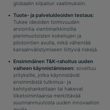
globaalin kilpailun vaatimuksiin.
Tuote- ja palveluideoiden testaus:
Tukee ideoiden toimivuuden
arviointia vientimarkkinoilla
pienimuotoisten kokeilujen ja
pilotointien avulla, mikä vähentää
kansainvälistymiseen liittyviä riskejä.
Ensimmäinen T&K-rahoitus uuden
vaiheen käynnistämiseen:
soveltuu
yrityksille, jotka käynnistävät
ensimmäistä tutkimus- ja
kehityshankettaan tai hakevat
liiketoimintaansa merkittävää
suunnanmuutosta uuden innovaation
avulla.