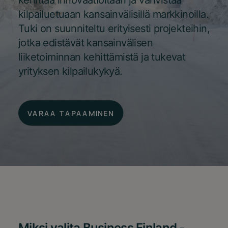
kehittää innovaatioitaan ja vahvistaa
kilpailuetuaan kansainvälisillä markkinoilla.
Tuki on suunniteltu erityisesti projekteihin,
jotka edistävät kansainvälisen
liiketoiminnan kehittämistä ja tukevat
yrityksen kilpailukykyä.
VARAA TAPAAMINEN
Miksi valita Business Finland -