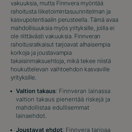
vakuuksia, mutta Finnvera myöntää
rahoitusta liiketoimintasuunnitelman ja
kasvupotentiaalin perusteella. Tämä avaa
mahdollisuuksia myös yrityksille, joilla ei
ole riittävästi vakuuksia. Finnveran
rahoitusratkaisut tarjoavat alhaisempia
korkoja ja joustavampia
takaisinmaksuehtoja, mikä tekee niistä
houkuttelevan vaihtoehdon kasvaville
yrityksille.
Valtion takaus
: Finnveran lainassa
valtion takaus pienentää riskejä ja
mahdollistaa edullisemmat
lainaehdot.
Joustavat ehdot
: Finnvera tarjoaa