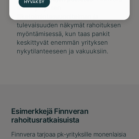
HYVÄKSY
arvioi yrityksen
liiketoimintasuunnitelman ja
tulevaisuuden näkymät rahoituksen
myöntämisessä, kun taas pankit
keskittyvät enemmän yrityksen
nykytilanteeseen ja vakuuksiin.
Esimerkkejä Finnveran
rahoitusratkaisuista
Finnvera tarjoaa pk-yrityksille monenlaisia