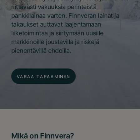
riittävästi vakuuksia perinteistä
pankkilainaa varten. Finnveran lainat ja
takaukset auttavat laajentamaan
liiketoimintaa ja siirtymään uusille
markkinoille joustavilla ja riskejä
pienentävillä ehdoilla.
VARAA TAPAAMINEN
Mikä on Finnvera?