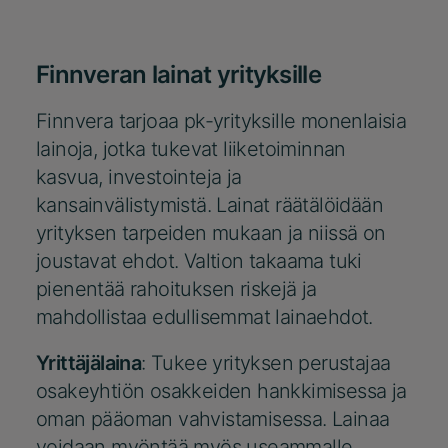
Finnveran lainat yrityksille
Finnvera tarjoaa pk-yrityksille monenlaisia
lainoja, jotka tukevat liiketoiminnan
kasvua, investointeja ja
kansainvälistymistä. Lainat räätälöidään
yrityksen tarpeiden mukaan ja niissä on
joustavat ehdot. Valtion takaama tuki
pienentää rahoituksen riskejä ja
mahdollistaa edullisemmat lainaehdot.
Yrittäjälaina
: Tukee yrityksen perustajaa
osakeyhtiön osakkeiden hankkimisessa ja
oman pääoman vahvistamisessa. Lainaa
voidaan myöntää myös useammalle