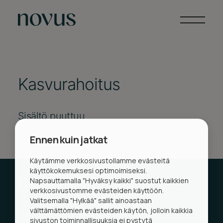
Palvelumme
Kasvurahoitus
Julkiset rahoituskeskukset
Sisältö puuttuu
Yksityiset rahoittajat
Ennen kuin jatkat
Ajankohtaista
Käytämme verkkosivustollamme evästeitä
Yritys
käyttökokemuksesi optimoimiseksi.
Napsauttamalla "Hyväksy kaikki" suostut kaikkien
Ota yhteyttä
verkkosivustomme evästeiden käyttöön.
Valitsemalla "Hylkää" sallit ainoastaan
välttämättömien evästeiden käytön, jolloin kaikkia
0400 339 032
sivuston toiminnallisuuksia ei pystytä