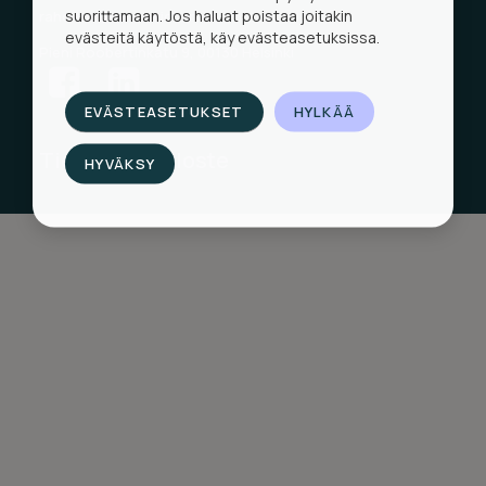
suorittamaan. Jos haluat poistaa joitakin
rahoitus@novusvictoria.fi
evästeitä käytöstä, käy evästeasetuksissa.
Pieni Roobertinkatu 9, 00130 Helsinki
EVÄSTEASETUKSET
HYLKÄÄ
Tietosuojaseloste
HYVÄKSY