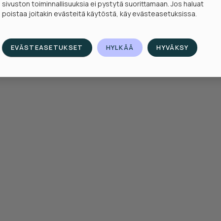
sivuston toiminnallisuuksia ei pystytä suorittamaan. Jos haluat
poistaa joitakin evästeitä käytöstä, käy evästeasetuksissa.
EVÄSTEASETUKSET
HYLKÄÄ
HYVÄKSY